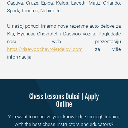
Captiva, Cruze, Epica, Kalos, Lacetti, Matiz, Orlando,
Spark, Tacuma, Nubira itd.
U našoj ponudi imamo nove rezervne auto delove za
Kia, Hyundai, Chevrolet i Daewoo vozila. Pogledajte
našu web prezentaciju
https://daewoochevroletdelovi.com
za više
informacija.
Chess Lessons Dubai | Apply
Online
You want to improve your knowledge through training
with the best chess instructors and educators?