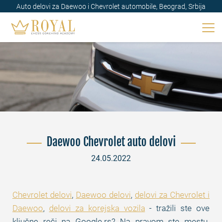
Auto delovi za Daewoo i Chevrolet automobile, Beograd, Srbija
Daewoo Chevrolet auto delovi
24.05.2022
Chevrolet delovi
,
Daewoo delovi
,
delovi za Chevrolet i
Daewoo
,
delovi za korejska vozila
- tražili ste ove
ključne reči na Google.rs? Na pravom ste mestu.