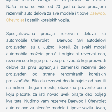
Naša firma se više od 20 godina bavi prodajom
rezervnih auto delova za sve modele i tipove
Daewoo,
Chevrolet
i ostalih korejskih vozila.
Specijalizovana prodaja rezervnih delova za
automobile Chevrolet i Daewoo. Svi autodelovi
proizvedeni su u Južnoj Koreji. Za svaki model
automobila možete poručiti originalni rezervni deo,
rezervni deo koji je proizveo proizvođač koji proizvodi
delove za prvu ugradnju i zamenski rezervni deo
proizveden od strane renomiranih korejskih
proizvođača. Bilo da rezervni deo kupujete od nas ili
na nekom drugom mestu, obavezno proverite cenu
koju plaćate, za isti novac uvek birajte deo boljeg
kvaliteta. Nudimo vam rezervne Daewoo i Chevrolet
auto delove za sledeće modele i tipove vozila: Aveo,